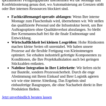
spezialisierter Fertigungspartner übernehmen wir die Montage und
Konfektionierung genau dort, wo Automatisierung an Grenzen stößt
oder Ihre internen Ressourcen blockiert sind.
Fachkräftemangel operativ abfangen
: Wenn Ihre interne
Montage zum Flaschenhals wird, übernehmen wir. Wir stellen
das qualifizierte Personal und die Infrastruktur bereit, um Ihre
Auftragsspitzen ohne Qualitätsverlust abzufangen. So bleibt
Ihre Kernmannschaft frei für die finale Endmontage und
Entwicklung.
Wirtschaftlichkeit bei kleinen Losgrößen
: Hohe Rüstkosten
machen kleine Serien oft unrentabel. Wir haben unsere
Prozesse auf die flexible Fertigung von Kleinstmengen
optimiert. Sie erhalten industriell gefertigte Komponenten zu
Konditionen, die Ihre Projektkalkulation auch bei geringen
Stückzahlen entlasten.
Nahtlose Integration in Ihre Lieferkette
: Wir liefern nicht
nur Bauteile, sondern Prozesssicherheit. Durch die enge
Abstimmung mit Ihrem Einkauf und Ihrer Logistik agieren
wir wie eine interne Abteilung. Das Ergebnis sind
einbaufertige Baugruppen, die ohne Nacharbeit direkt in Ihre
Produktion fließen.
Jetzt unverbindlich beraten lassen